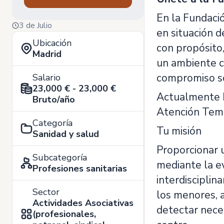
En la Fundaci
3 de Julio
en situación d
Ubicación
con propósito,
Madrid
un ambiente c
compromiso so
Salario
23,000 € - 23,000 €
Actualmente b
Bruto/año
Atención Tem
Categoría
Tu misión
Sanidad y salud
Proporcionar u
Subcategoría
mediante la ev
Profesiones sanitarias
interdisciplin
Sector
los menores, a
Actividades Asociativas
detectar nece
(profesionales,