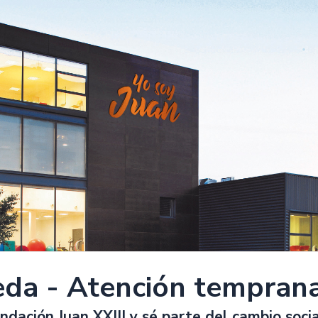
da - Atención tempran
ndación Juan XXIII y sé parte del cambio soci