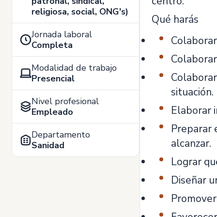
centro.
patronal, sindical,
religiosa, social, ONG's)
Qué harás
Jornada laboral
Colaborar
Completa
Colaborar 
Modalidad de trabajo
Colaborar
Presencial
situación.
Nivel profesional
Elaborar 
Empleado
Preparar 
Departamento
alcanzar.
Sanidad
Lograr qu
Diseñar u
Promover 